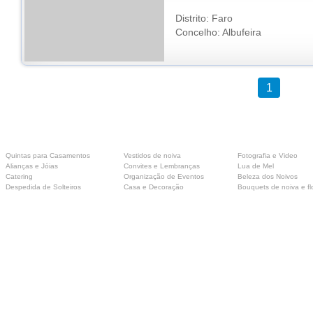
Distrito: Faro
Concelho: Albufeira
1
Quintas para Casamentos
Vestidos de noiva
Fotografia e Video
Alianças e Jóias
Convites e Lembranças
Lua de Mel
Catering
Organização de Eventos
Beleza dos Noivos
Despedida de Solteiros
Casa e Decoração
Bouquets de noiva e fl