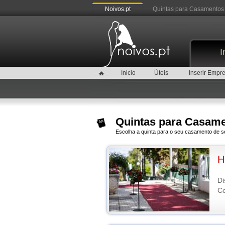
Noivos.pt
Quintas para Casamentos
I
Inicio
Úteis
Inserir Empr
Quintas para Casam
Escolha a quinta para o seu casamento de s
H
Di
Co