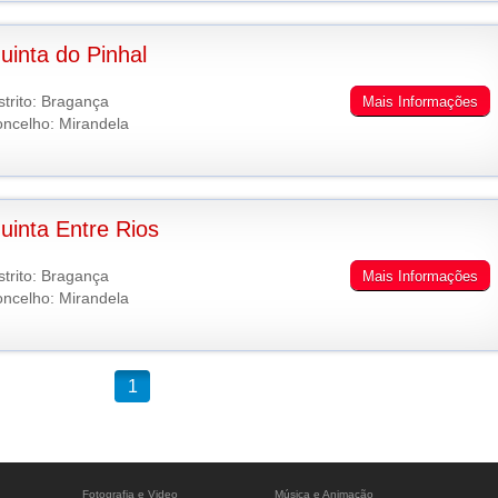
uinta do Pinhal
strito: Bragança
Mais Informações
ncelho: Mirandela
uinta Entre Rios
strito: Bragança
Mais Informações
ncelho: Mirandela
1
Fotografia e Video
Música e Animação