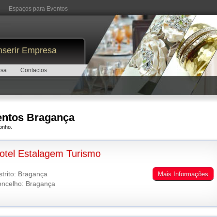
Espaços para Eventos
nserir Empresa
esa
Contactos
entos Bragança
onho.
otel Estalagem Turismo
strito: Bragança
Mais Informações
ncelho: Bragança