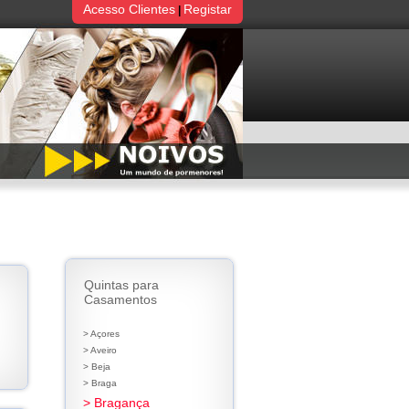
Acesso Clientes
Registar
|
Quintas para
Casamentos
> Açores
> Aveiro
> Beja
> Braga
> Bragança