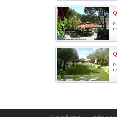
Q
Di
Co
Q
Di
Co
Quintas para Casamentos
Vestidos de noiva