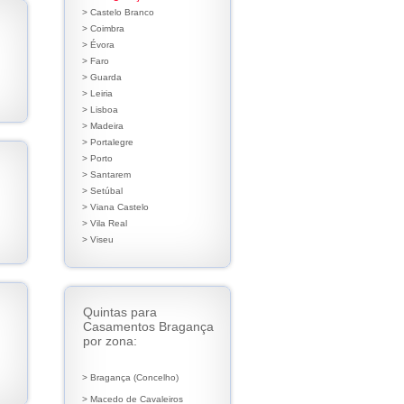
> Castelo Branco
> Coimbra
> Évora
> Faro
> Guarda
> Leiria
> Lisboa
> Madeira
> Portalegre
> Porto
> Santarem
> Setúbal
> Viana Castelo
> Vila Real
> Viseu
Quintas para
Casamentos Bragança
por zona:
> Bragança (Concelho)
> Macedo de Cavaleiros