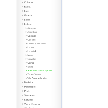
> Coimbra
> Évora
> Faro
> Guarda
> Leiria
> Lisboa
> Alenquer
> Azambuja
> Cadaval
> Cascais
> Lisboa (Concelho)
> Loures
> Lourinhã
> Mafra
> Odivelas
> Oeiras
> Sintra
> Sobral de Monte Agraço
> Torres Vedras
> Vila Franca de Xira
> Madeira
> Portalegre
> Porto
> Santarem
> Setúbal
> Viana Castelo