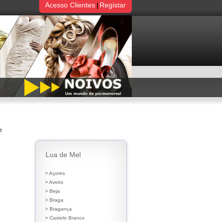
Acesso Clientes
Registar
|
e
Lua de Mel
> Açores
> Aveiro
> Beja
> Braga
> Bragança
> Castelo Branco