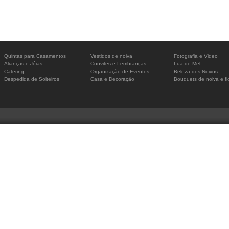
Quintas para Casamentos
Vestidos de noiva
Fotografia e Video
Alianças e Jóias
Convites e Lembranças
Lua de Mel
Catering
Organização de Eventos
Beleza dos Noivos
Despedida de Solteiros
Casa e Decoração
Bouquets de noiva e fl