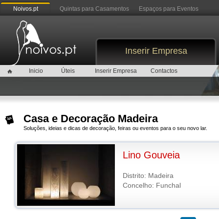
Noivos.pt
Quintas para Casamentos
Espaços para Eventos
Inserir Empresa
Inicio
Úteis
Inserir Empresa
Contactos
Casa e Decoração Madeira
Soluções, ideias e dicas de decoração, feiras ou eventos para o seu novo lar.
Lino Gouveia
Distrito: Madeira
Concelho: Funchal