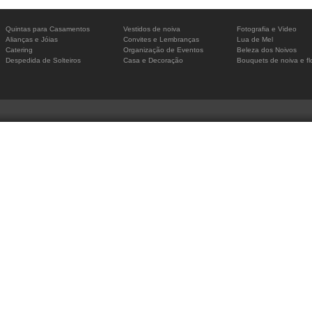
Quintas para Casamentos
Vestidos de noiva
Fotografia e Video
Alianças e Jóias
Convites e Lembranças
Lua de Mel
Catering
Organização de Eventos
Beleza dos Noivos
Despedida de Solteiros
Casa e Decoração
Bouquets de noiva e fl