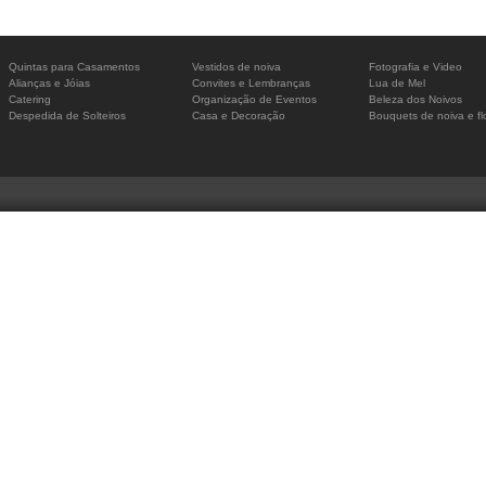
Quintas para Casamentos
Vestidos de noiva
Fotografia e Video
Alianças e Jóias
Convites e Lembranças
Lua de Mel
Catering
Organização de Eventos
Beleza dos Noivos
Despedida de Solteiros
Casa e Decoração
Bouquets de noiva e fl