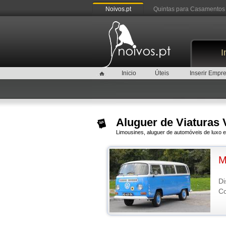
Noivos.pt
Quintas para Casamentos
I
Inicio
Úteis
Inserir Empr
Aluguer de Viaturas
Limousines, aluguer de automóveis de luxo 
M
Di
Co