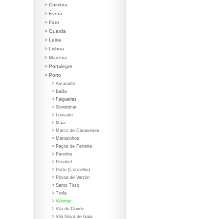
> Coimbra
> Évora
> Faro
> Guarda
> Leiria
> Lisboa
> Madeira
> Portalegre
> Porto
> Amarante
> Baião
> Felgueiras
> Gondomar
> Lousada
> Maia
> Marco de Canaveses
> Matosinhos
> Paços de Ferreira
> Paredes
> Penafiel
> Porto (Concelho)
> Póvoa de Varzim
> Santo Tirso
> Trofa
> Valongo
> Vila do Conde
> Vila Nova de Gaia