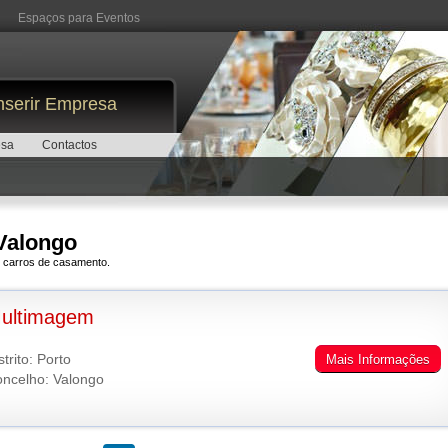
Espaços para Eventos
nserir Empresa
esa
Contactos
 Valongo
e carros de casamento.
ultimagem
strito: Porto
Mais Informações
ncelho: Valongo