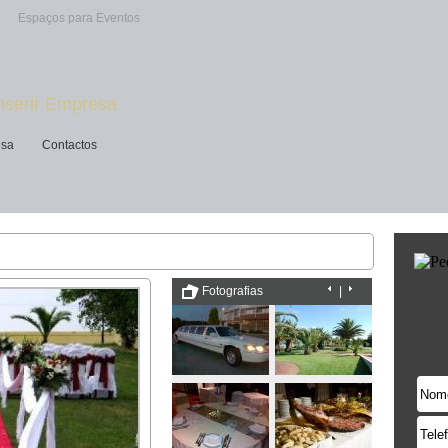
Espaços para Eventos
nserir Empresa
esa
Contactos
Fotografias
|