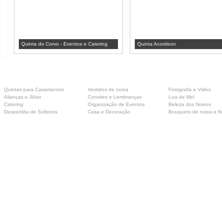
Quinta do Corvo - Eventos e Catering
Quinta Acordeon
Quintas para Casamentos
Vestidos de noiva
Fotografia e Video
Alianças e Jóias
Convites e Lembranças
Lua de Mel
Catering
Organização de Eventos
Beleza dos Noivos
Despedida de Solteiros
Casa e Decoração
Bouquets de noiva e fl