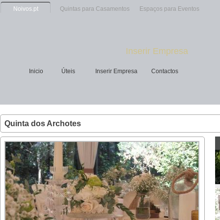
Noivos.pt
Quintas para Casamentos
Espaços para Eventos
Inserir Empresa
Inicio
Úteis
Inserir Empresa
Contactos
Quinta dos Archotes