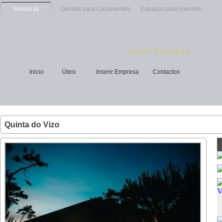
Noivos.pt
Quintas para Casamentos
Espaços para Eventos
Inserir Empresa
Inicio
Úteis
Inserir Empresa
Contactos
Quinta do Vizo