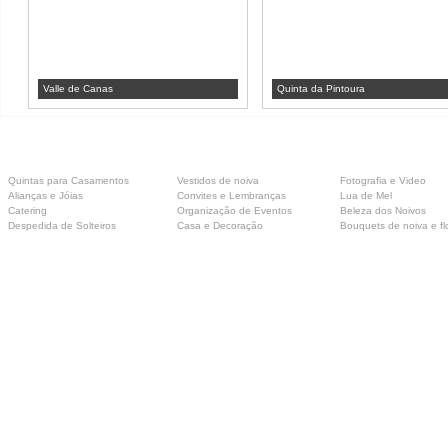
Valle de Canas
Quinta da Pintoura
Quintas para Casamentos
Vestidos de noiva
Fotografia e Video
Alianças e Jóias
Convites e Lembranças
Lua de Mel
Catering
Organização de Eventos
Beleza dos Noivos
Despedida de Solteiros
Casa e Decoração
Bouquets de noiva e fl