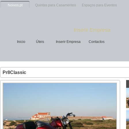
Noivos.pt
Quintas para Casamentos
Espaços para Eventos
Inserir Empresa
Inicio
Úteis
Inserir Empresa
Contactos
Pr8Classic