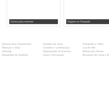
Carros para eventos
Viagem no Passado
Quintas para Casamentos
Vestidos de noiva
Fotografia e Video
Alianças e Jóias
Convites e Lembranças
Lua de Mel
Catering
Organização de Eventos
Beleza dos Noivos
Despedida de Solteiros
Casa e Decoração
Bouquets de noiva e fl