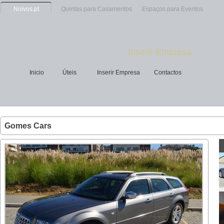
Noivos.pt
Quintas para Casamentos
Espaços para Eventos
Inserir Empresa
Inicio
Úteis
Inserir Empresa
Contactos
Gomes Cars