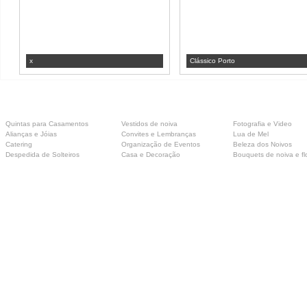
x
Clássico Porto
Quintas para Casamentos
Vestidos de noiva
Fotografia e Video
Alianças e Jóias
Convites e Lembranças
Lua de Mel
Catering
Organização de Eventos
Beleza dos Noivos
Despedida de Solteiros
Casa e Decoração
Bouquets de noiva e fl