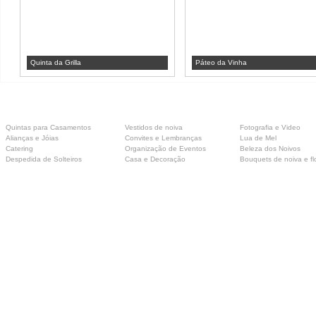
Quinta da Grilla
Páteo da Vinha
Quintas para Casamentos
Vestidos de noiva
Fotografia e Video
Alianças e Jóias
Convites e Lembranças
Lua de Mel
Catering
Organização de Eventos
Beleza dos Noivos
Despedida de Solteiros
Casa e Decoração
Bouquets de noiva e fl