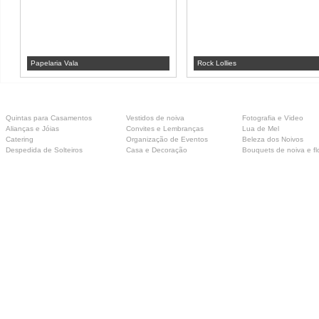
Papelaria Vala
Rock Lollies
Quintas para Casamentos
Vestidos de noiva
Fotografia e Video
Alianças e Jóias
Convites e Lembranças
Lua de Mel
Catering
Organização de Eventos
Beleza dos Noivos
Despedida de Solteiros
Casa e Decoração
Bouquets de noiva e fl