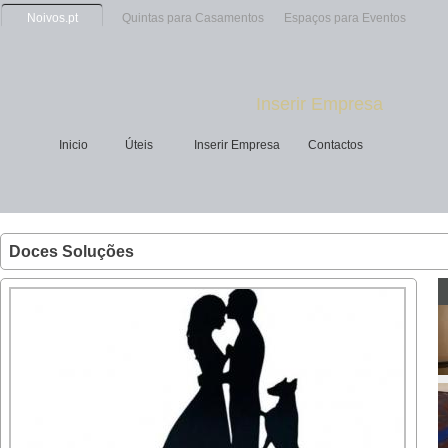
Noivos.pt
Quintas para Casamentos
Espaços para Eventos
Inserir Empresa
Inicio
Úteis
Inserir Empresa
Contactos
Doces Soluções